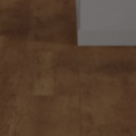
o
n
f
o
r
G
e
t
i
r
e
n
Z
e
T
e
k
n
o
l
o
j
i
l
e
r
i
Kataloğumuzu inceleyin