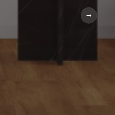
m
i
n