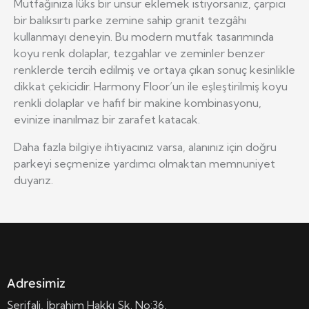
Mutfağınıza lüks bir unsur eklemek istiyorsanız, çarpıcı
bir balıksırtı parke zemine sahip granit tezgâhı
kullanmayı deneyin. Bu modern mutfak tasarımında
koyu renk dolaplar, tezgahlar ve zeminler benzer
renklerde tercih edilmiş ve ortaya çıkan sonuç kesinlikle
dikkat çekicidir. Harmony Floor’un ile eşleştirilmiş koyu
renkli dolaplar ve hafif bir makine kombinasyonu,
evinize inanılmaz bir zarafet katacak.
Daha fazla bilgiye ihtiyacınız varsa, alanınız için doğru
parkeyi seçmenize yardımcı olmaktan memnuniyet
duyarız.
Adresimiz
Şerifali, İbrahim Hakkı Sk. No:36,