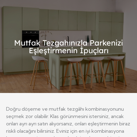
Mutfak Tezgahınızla Parkenizi
Eşleştirmenin İpuçları
Doğru döşeme ve mutfak tezgâhı kombinasyonunu
seçmek zor olabilir. Klas görünmesini istersiniz, ancak
onları ayrı ayrı satın alıyorsanız, onları eşleştirmenin biraz
riskli olacağını bilirsiniz. Eviniz için en iyi kombinasyona