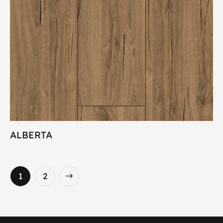
ALBERTA
→
1
2